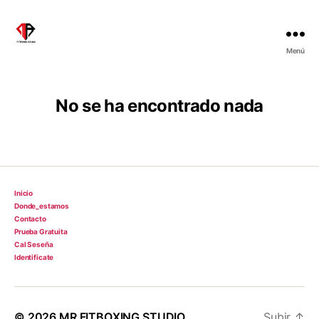
Menú
No se ha encontrado nada
Inicio
Donde_estamos
Contacto
Prueba Gratuita
Cal Seseña
Identificate
© 2026
MR FITBOXING STUDIO
Subir
↑